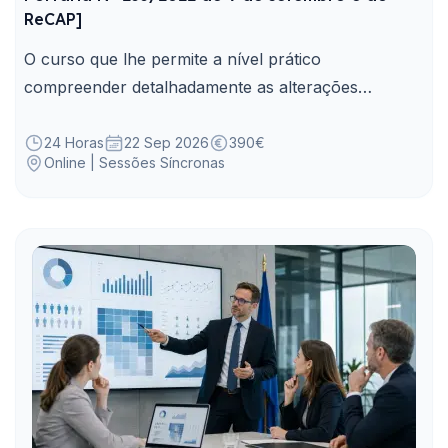
ReCAP]
O curso que lhe permite a nível prático
compreender detalhadamente as alterações
decorrentes do atual enquadramento legal inerente
à aplicação da Entrevista de Avaliação de
24 Horas
22 Sep 2026
390€
Online | Sessões Síncronas
Competências.