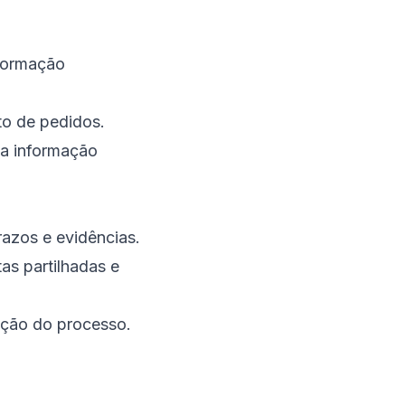
nformação
to de pedidos.
da informação
razos e evidências.
tas partilhadas e
ação do processo.