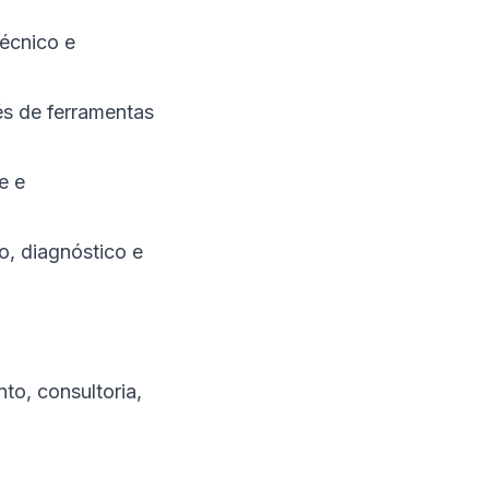
técnico e
és de ferramentas
e e
o, diagnóstico e
to, consultoria,