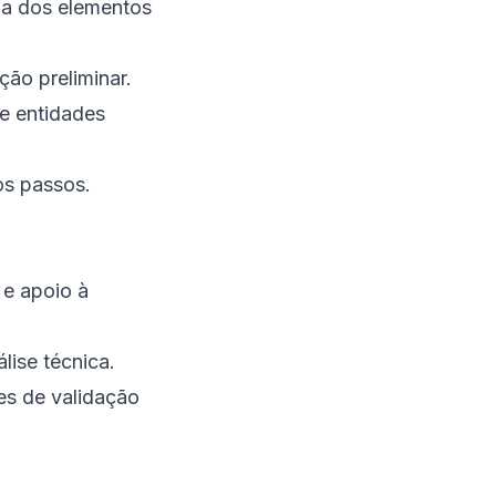
ia dos elementos
ção preliminar.
e entidades
os passos.
 e apoio à
ise técnica.
es de validação